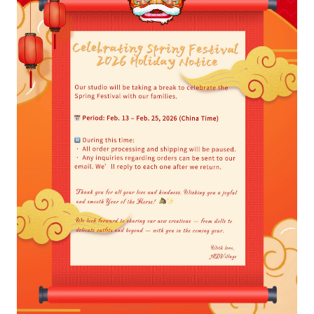
✕
Home
About
Products
BEBE16cm20cm
Bebe16cm
Darling SP+
LITTLE SEVEN
big 9-10inch
Little elf(21cm)
Limited
Special
Basic